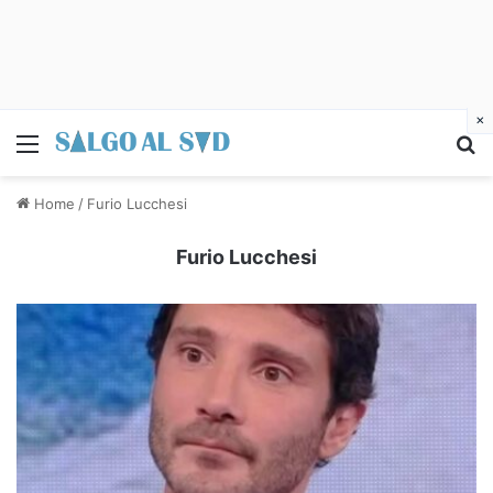
×
Menu
C
Home
/
Furio Lucchesi
Furio Lucchesi