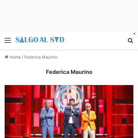
×
Menu
C
Home
/
Federica Maurino
Federica Maurino