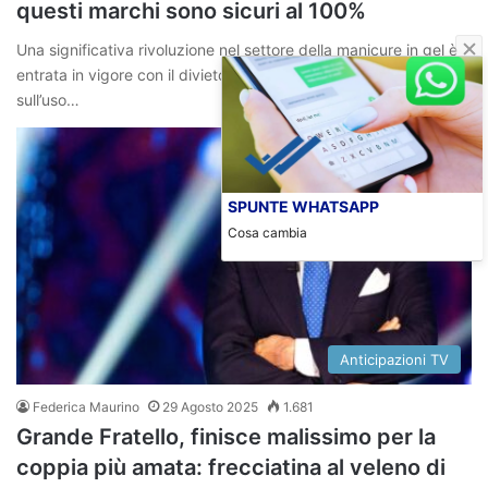
questi marchi sono sicuri al 100%
Una significativa rivoluzione nel settore della manicure in gel è
entrata in vigore con il divieto imposto dall’Unione Europea
sull’uso…
SPUNTE WHATSAPP
Cosa cambia
Anticipazioni TV
Federica Maurino
29 Agosto 2025
1.681
Grande Fratello, finisce malissimo per la
coppia più amata: frecciatina al veleno di