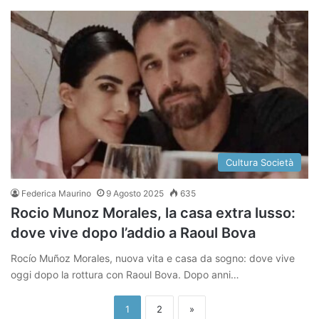
Cultura Società
Federica Maurino
9 Agosto 2025
635
Rocio Munoz Morales, la casa extra lusso:
dove vive dopo l’addio a Raoul Bova
Rocío Muñoz Morales, nuova vita e casa da sogno: dove vive
oggi dopo la rottura con Raoul Bova. Dopo anni…
1
2
»