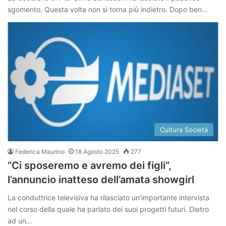
sgomento. Questa volta non si torna più indietro. Dopo ben…
Cultura Società
Federica Maurino
18 Agosto 2025
277
“Ci sposeremo e avremo dei figli”,
l’annuncio inatteso dell’amata showgirl
La conduttrice televisiva ha rilasciato un’importante intervista
nel corso della quale ha parlato dei suoi progetti futuri. Dietro
ad un…