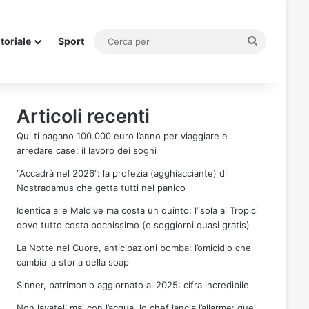
Cerca
itoriale
Sport
per
Articoli recenti
Qui ti pagano 100.000 euro l’anno per viaggiare e
arredare case: il lavoro dei sogni
“Accadrà nel 2026”: la profezia (agghiacciante) di
Nostradamus che getta tutti nel panico
Identica alle Maldive ma costa un quinto: l’isola ai Tropici
dove tutto costa pochissimo (e soggiorni quasi gratis)
La Notte nel Cuore, anticipazioni bomba: l’omicidio che
cambia la storia della soap
Sinner, patrimonio aggiornato al 2025: cifra incredibile
Non lavateli mai con l’acqua, lo chef lancia l’allarme: quei