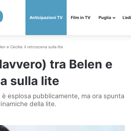
Anticipazioni TV
Film in TV
Puglia
L’ed
 e Cecilia: il retroscena sulla lite
avvero) tra Belen e
a sulla lite
ne è esplosa pubblicamente, ma ora spunta
inamiche della lite.