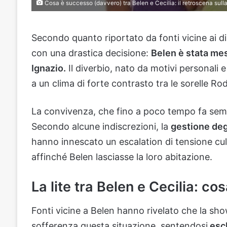
Cosa è successo (davvero) tra Belen e Cecilia: il retroscena sulla 
Secondo quanto riportato da fonti vicine ai di
con una drastica decisione:
Belen è stata mes
Ignazio.
Il diverbio, nato da motivi personali
a un clima di forte contrasto tra le sorelle Rod
La convivenza, che fino a poco tempo fa semb
Secondo alcune indiscrezioni, la
gestione deg
hanno innescato un escalation di tensione culmi
affinché Belen lasciasse la loro abitazione.
La lite tra Belen e Cecilia: c
Fonti vicine a Belen hanno rivelato che la sh
sofferenza questa situazione, sentendosi
escl