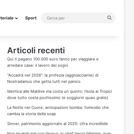
Cerca
itoriale
Sport
per
Articoli recenti
Qui ti pagano 100.000 euro l’anno per viaggiare e
arredare case: il lavoro dei sogni
“Accadrà nel 2026”: la profezia (agghiacciante) di
Nostradamus che getta tutti nel panico
Identica alle Maldive ma costa un quinto: l’isola ai Tropici
dove tutto costa pochissimo (e soggiorni quasi gratis)
La Notte nel Cuore, anticipazioni bomba: l’omicidio che
cambia la storia della soap
Sinner, patrimonio aggiornato al 2025: cifra incredibile
Non lavateli mai con l’acqua, lo chef lancia l’allarme: quei