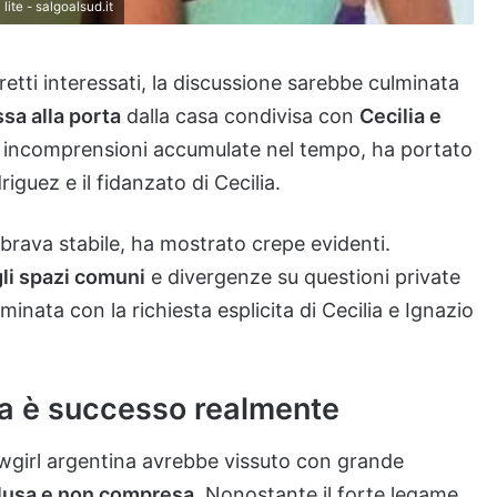
lite - salgoalsud.it
retti interessati, la discussione sarebbe culminata
sa alla porta
dalla casa condivisa con
Cecilia e
 e incomprensioni accumulate nel tempo, ha portato
riguez e il fidanzato di Cecilia.
rava stabile, ha mostrato crepe evidenti.
li spazi comuni
e divergenze su questioni private
nata con la richiesta esplicita di Cecilia e Ignazio
osa è successo realmente
owgirl argentina avrebbe vissuto con grande
usa e non compresa.
Nonostante il forte legame