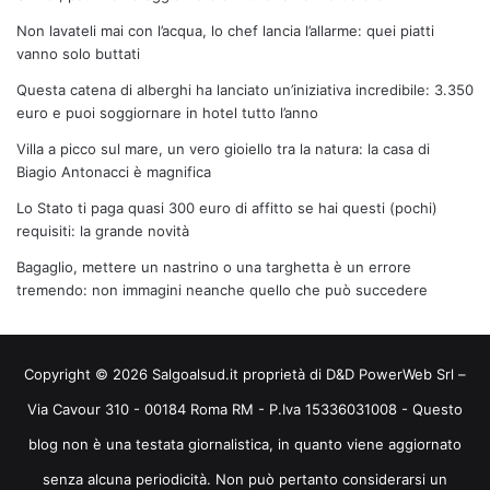
Non lavateli mai con l’acqua, lo chef lancia l’allarme: quei piatti
vanno solo buttati
Questa catena di alberghi ha lanciato un’iniziativa incredibile: 3.350
euro e puoi soggiornare in hotel tutto l’anno
Villa a picco sul mare, un vero gioiello tra la natura: la casa di
Biagio Antonacci è magnifica
Lo Stato ti paga quasi 300 euro di affitto se hai questi (pochi)
requisiti: la grande novità
Bagaglio, mettere un nastrino o una targhetta è un errore
tremendo: non immagini neanche quello che può succedere
Copyright © 2026 Salgoalsud.it proprietà di D&D PowerWeb Srl –
Via Cavour 310 - 00184 Roma RM - P.Iva 15336031008 - Questo
blog non è una testata giornalistica, in quanto viene aggiornato
senza alcuna periodicità. Non può pertanto considerarsi un