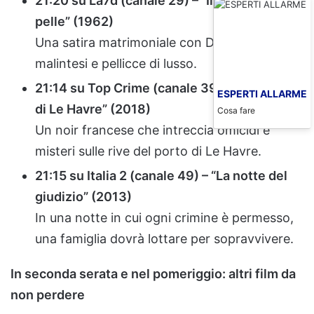
21:20 su La7d (canale 29) – “Il visone sulla
pelle” (1962)
Una satira matrimoniale con Doris Day, tra
malintesi e pellicce di lusso.
21:14 su Top Crime (canale 39) – “I fantasmi
ESPERTI ALLARME
di Le Havre” (2018)
Cosa fare
Un noir francese che intreccia omicidi e
misteri sulle rive del porto di Le Havre.
21:15 su Italia 2 (canale 49) – “La notte del
giudizio” (2013)
In una notte in cui ogni crimine è permesso,
una famiglia dovrà lottare per sopravvivere.
In seconda serata e nel pomeriggio: altri film da
non perdere