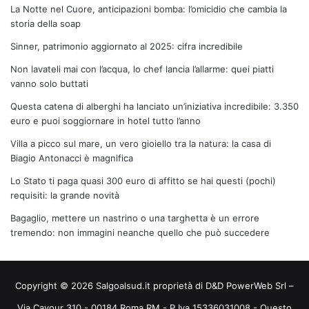
La Notte nel Cuore, anticipazioni bomba: l’omicidio che cambia la
storia della soap
Sinner, patrimonio aggiornato al 2025: cifra incredibile
Non lavateli mai con l’acqua, lo chef lancia l’allarme: quei piatti
vanno solo buttati
Questa catena di alberghi ha lanciato un’iniziativa incredibile: 3.350
euro e puoi soggiornare in hotel tutto l’anno
Villa a picco sul mare, un vero gioiello tra la natura: la casa di
Biagio Antonacci è magnifica
Lo Stato ti paga quasi 300 euro di affitto se hai questi (pochi)
requisiti: la grande novità
Bagaglio, mettere un nastrino o una targhetta è un errore
tremendo: non immagini neanche quello che può succedere
Copyright © 2026 Salgoalsud.it proprietà di D&D PowerWeb Srl –
Via Cavour 310 - 00184 Roma RM - P.Iva 15336031008 - Questo