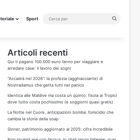
Cerca
itoriale
Sport
per
Articoli recenti
Qui ti pagano 100.000 euro l’anno per viaggiare e
arredare case: il lavoro dei sogni
“Accadrà nel 2026”: la profezia (agghiacciante) di
Nostradamus che getta tutti nel panico
Identica alle Maldive ma costa un quinto: l’isola ai Tropici
dove tutto costa pochissimo (e soggiorni quasi gratis)
La Notte nel Cuore, anticipazioni bomba: l’omicidio che
cambia la storia della soap
Sinner, patrimonio aggiornato al 2025: cifra incredibile
Non lavateli mai con l’acqua, lo chef lancia l’allarme: quei