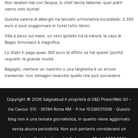
Non lavateli mai con l’acqua, lo chef lancia l’allarme: quei piatti
vanno solo buttati
Questa catena di alberghi ha lanciato un’iniziativa incredibile: 3.350
euro e puoi soggiornare in hotel tutto l’anno
Villa a picco sul mare, un vero gioiello tra la natura: la casa di
Biagio Antonacci è magnifica
Lo Stato ti paga quasi 300 euro di affitto se hai questi (pochi)
requisiti: la grande novità
Bagaglio, mettere un nastrino o una targhetta è un errore
tremendo: non immagini neanche quello che può succedere
Copyright © 2026 Salgoalsud.it proprietà di D&D PowerWeb Srl –
Via Cavour 310 - 00184 Roma RM - P.Iva 15336031008 - Questo
blog non è una testata giornalistica, in quanto viene aggiornato
senza alcuna periodicità. Non può pertanto considerarsi un