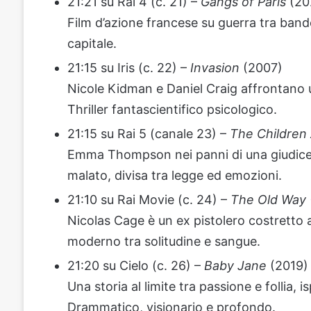
21:21 su Rai 4 (c. 21) –
Gangs of Paris
(20
Film d’azione francese su guerra tra band
capitale.
21:15 su Iris (c. 22) –
Invasion
(2007)
Nicole Kidman e Daniel Craig affrontano 
Thriller fantascientifico psicologico.
21:15 su Rai 5 (canale 23) –
The Children 
Emma Thompson nei panni di una giudice c
malato, divisa tra legge ed emozioni.
21:10 su Rai Movie (c. 24) –
The Old Way
Nicolas Cage è un ex pistolero costretto 
moderno tra solitudine e sangue.
21:20 su Cielo (c. 26) –
Baby Jane
(2019)
Una storia al limite tra passione e follia
Drammatico, visionario e profondo.