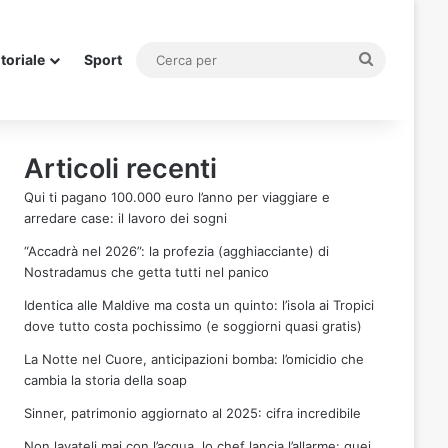
Cerca
itoriale
Sport
per
Articoli recenti
Qui ti pagano 100.000 euro l’anno per viaggiare e
arredare case: il lavoro dei sogni
“Accadrà nel 2026”: la profezia (agghiacciante) di
Nostradamus che getta tutti nel panico
Identica alle Maldive ma costa un quinto: l’isola ai Tropici
dove tutto costa pochissimo (e soggiorni quasi gratis)
La Notte nel Cuore, anticipazioni bomba: l’omicidio che
cambia la storia della soap
Sinner, patrimonio aggiornato al 2025: cifra incredibile
Non lavateli mai con l’acqua, lo chef lancia l’allarme: quei