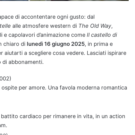
apace di accontentare ogni gusto: dal
telle
alle atmosfere western di
The Old Way
,
nali e capolavori d’animazione come
Il castello di
in chiaro di
lunedì 16 giugno 2025
, in prima e
aiutarti a scegliere cosa vedere. Lasciati ispirare
no di abbonamenti.
002)
nge ospite per amore. Una favola moderna romantica
l battito cardiaco per rimanere in vita, in un action
am.