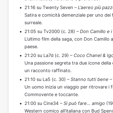
21:16 su Twenty Seven –
L’aereo più paz
Satira e comicità demenziale per uno dei fi
surreale.
21:05 su Tv2000 (c. 28) –
Don Camillo e i
L’ultimo film della saga, con Don Camillo 
paese.
21:20 su La7d (c. 29) –
Coco Chanel & Igo
Una passione segreta tra due icone della 
un racconto raffinato.
21:10 su La5 (c. 30) –
Stanno tutti bene –
Un uomo inizia un viaggio per ritrovare i fig
Commovente e toccante.
21:00 su Cine34 –
Si può fare… amigo
(19
Western comico all’italiana con Bud Spenc