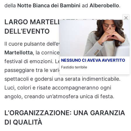
della
Notte Bianca dei Bambini
ad
Alberobello
.
LARGO MARTELLOTTA: IL CUORE
DELL’EVENTO
Il cuore pulsante dell’evento sarà
Largo
Martellotta
, la cornice perfetta per ospitare un
NESSUNO CI AVEVA AVVERTITO
festival di emozioni. Le famiglie potranno
Fastidio terribile
passeggiare tra le varie postazioni, assistere agli
spettacoli e godersi una serata indimenticabile.
Luci, colori e risate accompagneranno ogni
angolo, creando un’atmosfera unica di festa.
L’ORGANIZZAZIONE: UNA GARANZIA
DI QUALITÀ