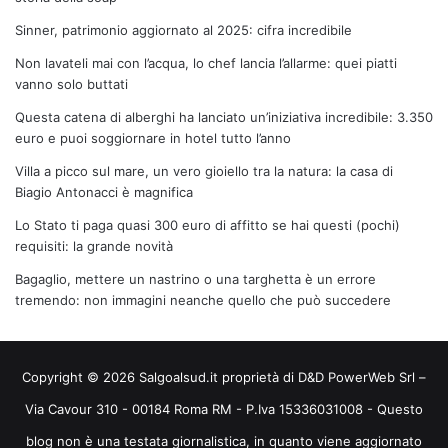
Sinner, patrimonio aggiornato al 2025: cifra incredibile
Non lavateli mai con l’acqua, lo chef lancia l’allarme: quei piatti
vanno solo buttati
Questa catena di alberghi ha lanciato un’iniziativa incredibile: 3.350
euro e puoi soggiornare in hotel tutto l’anno
Villa a picco sul mare, un vero gioiello tra la natura: la casa di
Biagio Antonacci è magnifica
Lo Stato ti paga quasi 300 euro di affitto se hai questi (pochi)
requisiti: la grande novità
Bagaglio, mettere un nastrino o una targhetta è un errore
tremendo: non immagini neanche quello che può succedere
Copyright © 2026 Salgoalsud.it proprietà di D&D PowerWeb Srl –
Via Cavour 310 - 00184 Roma RM - P.Iva 15336031008 - Questo
blog non è una testata giornalistica, in quanto viene aggiornato