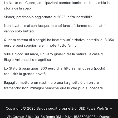
La Notte nel Cuore, anticipazioni bomba: l’omicidio che cambia la
storia della soap
Sinner, patrimonio aggiornato al 2025: cifra incredibile
Non lavateli mai con l’acqua, lo chef lancia l’allarme: quei piatti
vanno solo buttati
Questa catena di alberghi ha lanciato un’iniziativa incredibile: 3.350
euro e puoi soggiornare in hotel tutto l’anno
Villa a picco sul mare, un vero gioiello tra la natura: la casa di
Biagio Antonacci è magnifica
Lo Stato ti paga quasi 300 euro di affitto se hai questi (pochi)
requisiti: la grande novità
Bagaglio, mettere un nastrino o una targhetta è un errore
tremendo: non immagini neanche quello che può succedere
Copyright © 2026 Salgoalsud.it proprietà di D&D PowerWeb Srl –
Via Cavour 310 - 00184 Roma RM - P.Iva 15336031008 - Questo