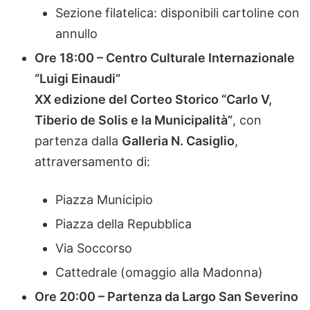
Sezione
filatelica:
disponibili
cartoline
con
annullo
Ore
18:
00 –
Centro
Culturale
Internazionale
“
Luigi
Einaudi”
XX
edizione
del
Corteo
Storico “
Carlo
V,
Tiberio
de
Solis
e
la
Municipalità”
,
con
partenza
dalla
Galleria
N.
Casiglio
,
attraversamento
di:
Piazza
Municipio
Piazza
della
Repubblica
Via
Soccorso
Cattedrale (
omaggio
alla
Madonna)
Ore
20:
00 –
Partenza
da
Largo
San
Severino