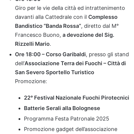
Giro
per
le
vie
della
città
ed
intrattenimento
davanti
alla
Cattedrale
con
il
Complesso
Bandistico “
Banda
Rossa”
,
diretto
dal
M°
Francesco
Buono,
a
devozione
del
Sig.
Rizzelli
Mario
.
Ore
18:
00 –
Corso
Garibaldi
,
presso
gli
stand
dell’
Associazione
Terra
dei
Fuochi –
Città
di
San
Severo
Sportello
Turistico
Promozione:
22°
Festival
Nazionale
Fuochi
Pirotecnici
Batterie
Serali
alla
Bolognese
Programma
Festa
Patronale
2025
Promozione
gadget
dell’associazione