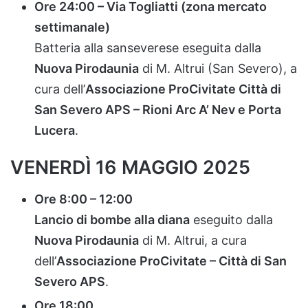
Ore
24:
00 –
Via
Togliatti (
zona
mercato
settimanale)
Batteria
alla
sanseverese
eseguita
dalla
Nuova
Pirodaunia
di
M.
Altrui (
San
Severo),
a
cura
dell’
Associazione
ProCivitate
Città
di
San
Severo
APS –
Rioni
Arc
A’
Nev
e
Porta
Lucera
.
VENERDÌ
16
MAGGIO
2025
Ore
8:
00 –
12:
00
Lancio
di
bombe
alla
diana
eseguito
dalla
Nuova
Pirodaunia
di
M.
Altrui,
a
cura
dell’
Associazione
ProCivitate –
Città
di
San
Severo
APS
.
Ore
18:
00