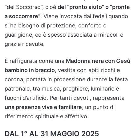
“
del
Soccorso”,
cioè
del “
pronto
aiuto”
o “
pronta
a
soccorrere”
.
Viene
invocata
dai
fedeli
quando
si
ha
bisogno
di
protezione,
conforto
o
guarigione,
ed
è
spesso
associata
a
miracoli
e
grazie
ricevute.
È
raffigurata
come
una
Madonna
nera
con
Gesù
bambino
in
braccio
,
vestita
con
abiti
ricchi
e
corona,
portata
in
processione
durante
la
festa
patronale,
tra
musica,
preghiere,
luminarie
e
fuochi
d’artificio.
Per
tanti
devoti,
rappresenta
una
presenza
viva
e
familiare
,
un
punto
di
riferimento
spirituale
e
affettivo.
DAL
1°
AL
31
MAGGIO
2025