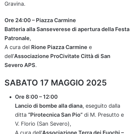
Gravina.
Ore
24:
00 –
Piazza
Carmine
Batteria
alla
Sanseverese
di
apertura
della
Festa
Patronale
,
A
cura
del
Rione
Piazza
Carmine
e
dell’
Associazione
ProCivitate
Città
di
San
Severo
APS
.
SABATO
17
MAGGIO
2025
Ore
8:
00 –
12:
00
Lancio
di
bombe
alla
diana
,
eseguito
dalla
ditta
“
Pirotecnica
San
Pio”
di
M.
Presutto
e
V.
Florio (
San
Severo),
A
cura
dell’
Associazione
Terra
dei
Fuochi –