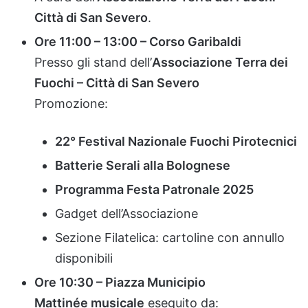
Città
di
San
Severo
.
Ore
11:
00 –
13:
00 –
Corso
Garibaldi
Presso
gli
stand
dell’
Associazione
Terra
dei
Fuochi –
Città
di
San
Severo
Promozione:
22°
Festival
Nazionale
Fuochi
Pirotecnici
Batterie
Serali
alla
Bolognese
Programma
Festa
Patronale
2025
Gadget
dell’Associazione
Sezione
Filatelica:
cartoline
con
annullo
disponibili
Ore
10:
30 –
Piazza
Municipio
Mattinée
musicale
eseguito
da: