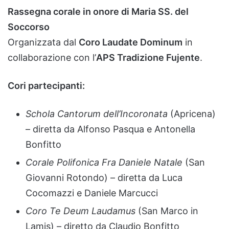
Rassegna
corale
in
onore
di
Maria
SS.
del
Soccorso
Organizzata
dal
Coro
Laudate
Dominum
in
collaborazione
con
l’
APS
Tradizione
Fujente
.
Cori
partecipanti:
Schola
Cantorum
dell’Incoronata
(
Apricena)
–
diretta
da
Alfonso
Pasqua
e
Antonella
Bonfitto
Corale
Polifonica
Fra
Daniele
Natale
(
San
Giovanni
Rotondo) –
diretta
da
Luca
Cocomazzi
e
Daniele
Marcucci
Coro
Te
Deum
Laudamus
(
San
Marco
in
Lamis) –
diretto
da
Claudio
Bonfitto