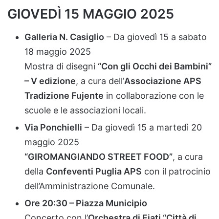
GIOVEDÌ
15
MAGGIO
2025
Galleria
N.
Casiglio
–
Da
giovedì
15
a
sabato
18
maggio
2025
Mostra
di
disegni
“
Con
gli
Occhi
dei
Bambini”
–
V
edizione
,
a
cura
dell’
Associazione
APS
Tradizione
Fujente
in
collaborazione
con
le
scuole
e
le
associazioni
locali.
Via
Ponchielli
–
Da
giovedì
15
a
martedì
20
maggio
2025
“
GIROMANGIANDO
STREET
FOOD”
,
a
cura
della
Confeventi
Puglia
APS
con
il
patrocinio
dell’Amministrazione
Comunale.
Ore
20:
30 –
Piazza
Municipio
Concerto
con
l’
Orchestra
di
Fiati “
Città
di