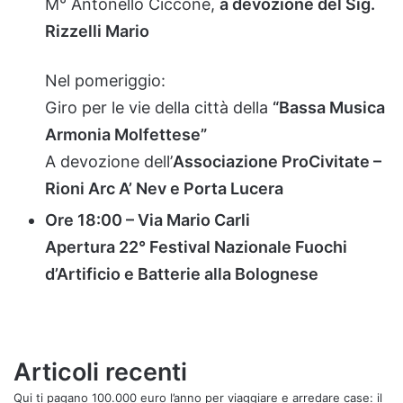
M°
Antonello
Ciccone,
a
devozione
del
Sig.
Rizzelli
Mario
Nel
pomeriggio:
Giro
per
le
vie
della
città
della
“
Bassa
Musica
Armonia
Molfettese”
A
devozione
dell’
Associazione
ProCivitate –
Rioni
Arc
A’
Nev
e
Porta
Lucera
Ore
18:
00 –
Via
Mario
Carli
Apertura
22°
Festival
Nazionale
Fuochi
d’Artificio
e
Batterie
alla
Bolognese
Articoli recenti
Qui ti pagano 100.000 euro l’anno per viaggiare e arredare case: il