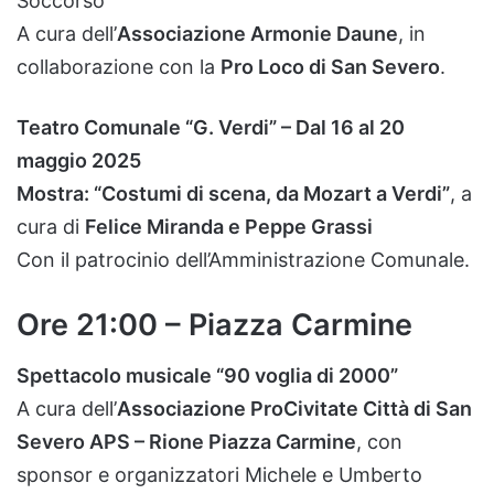
Soccorso
A
cura
dell’
Associazione
Armonie
Daune
,
in
collaborazione
con
la
Pro
Loco
di
San
Severo
.
Teatro
Comunale “
G.
Verdi” –
Dal
16
al
20
maggio
2025
Mostra: “
Costumi
di
scena,
da
Mozart
a
Verdi”
,
a
cura
di
Felice
Miranda
e
Peppe
Grassi
Con
il
patrocinio
dell’Amministrazione
Comunale.
Ore
21:
00 –
Piazza
Carmine
Spettacolo
musicale “
90
voglia
di
2000”
A
cura
dell’
Associazione
ProCivitate
Città
di
San
Severo
APS –
Rione
Piazza
Carmine
,
con
sponsor
e
organizzatori
Michele
e
Umberto