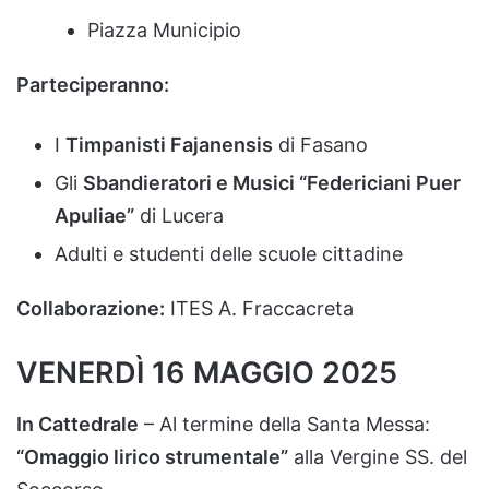
Piazza
Municipio
Parteciperanno:
I
Timpanisti
Fajanensis
di
Fasano
Gli
Sbandieratori
e
Musici “
Federiciani
Puer
Apuliae”
di
Lucera
Adulti
e
studenti
delle
scuole
cittadine
Collaborazione:
ITES
A.
Fraccacreta
VENERDÌ
16
MAGGIO
2025
In
Cattedrale
–
Al
termine
della
Santa
Messa:
“
Omaggio
lirico
strumentale”
alla
Vergine
SS.
del