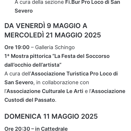
A
cura
della
sezione
Fi.
Bur
Pro
Loco
di
San
Severo
DA
VENERDÌ
9
MAGGIO
A
MERCOLEDÌ
21
MAGGIO
2025
Ore
19:
00
–
Galleria
Schingo
1ª
Mostra
pittorica “
La
Festa
del
Soccorso
dall’occhio
dell’artista”
A
cura
dell’
Associazione
Turistica
Pro
Loco
di
San
Severo
,
in
collaborazione
con
l’
Associazione
Culturale
Le
Arti
e
l’
Associazione
Custodi
del
Passato
.
DOMENICA
11
MAGGIO
2025
Ore
20:
30 –
in
Cattedrale