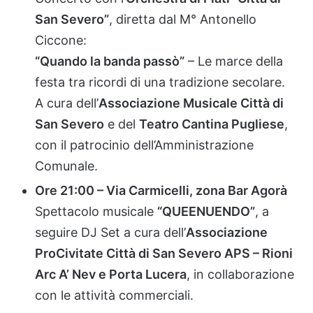
San
Severo”
,
diretta
dal
M°
Antonello
Ciccone:
“
Quando
la
banda
passò”
–
Le
marce
della
festa
tra
ricordi
di
una
tradizione
secolare.
A
cura
dell’
Associazione
Musicale
Città
di
San
Severo
e
del
Teatro
Cantina
Pugliese
,
con
il
patrocinio
dell’Amministrazione
Comunale.
Ore
21:
00 –
Via
Carmicelli,
zona
Bar
Agorà
Spettacolo
musicale
“
QUEENUENDO”
,
a
seguire
DJ
Set
a
cura
dell’
Associazione
ProCivitate
Città
di
San
Severo
APS –
Rioni
Arc
A’
Nev
e
Porta
Lucera
,
in
collaborazione
con
le
attività
commerciali.