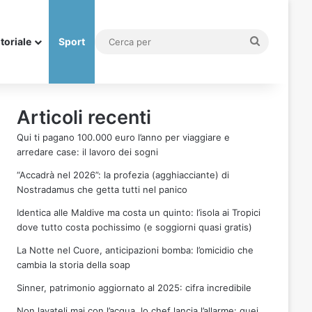
Cerca
itoriale
Sport
per
Articoli recenti
Qui ti pagano 100.000 euro l’anno per viaggiare e
arredare case: il lavoro dei sogni
“Accadrà nel 2026”: la profezia (agghiacciante) di
Nostradamus che getta tutti nel panico
Identica alle Maldive ma costa un quinto: l’isola ai Tropici
dove tutto costa pochissimo (e soggiorni quasi gratis)
La Notte nel Cuore, anticipazioni bomba: l’omicidio che
cambia la storia della soap
Sinner, patrimonio aggiornato al 2025: cifra incredibile
Non lavateli mai con l’acqua, lo chef lancia l’allarme: quei